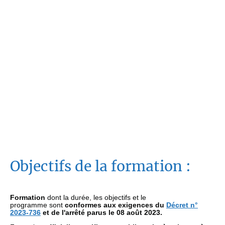
Prescription de vaccins
à l'officine - Nouveau
Décret
Formation Continue - Pharmaciens titulaires -
Pharmaciens adjoints - Etudiants 6e année Pharmacie
Objectifs de la formation :
Formation
dont la durée, les objectifs et le
programme
sont
conformes aux exigences du
Décret n°
2023-736
et de l'arrêté parus le 08 août 2023.